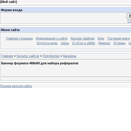
[
Мой сайт
]
Форма входа
В
Ст
Меню сайта
Главная страница
Информация о сайте
Каталог файлов
Блог
Гостевая книга
Услуги и цены
Цены
О uCoz и uWeb
Домены
Отзывы
j
Главная
»
Каталог сайтов
»
Портфолио
»
Баннеры
Баннер формата 468х60 для набора рефералов
Полная версия сайта